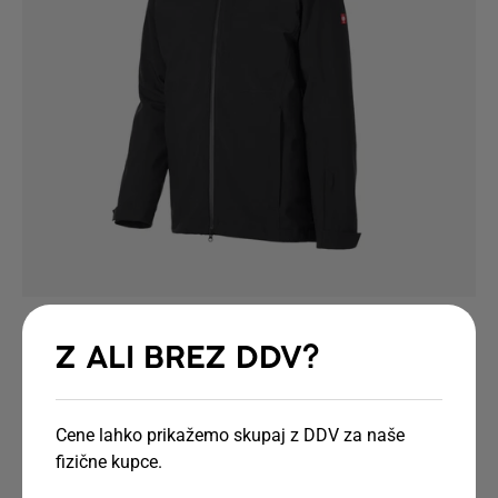
Funkcijska jakna 3 v 1 e.s.trail snow
Z ALI BREZ DDV?
2 barv na voljo
Od
189,90 €
(brez DDV) od 10
Cene lahko prikažemo skupaj z DDV za naše
fizične kupce.