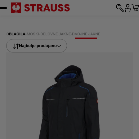
Preskoči na vsebino
OBLAČILA
-
MOŠKI
-
DELOVNE JAKNE
-
DVOJNE JAKNE
Najbolje prodajano