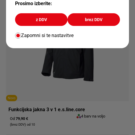
Prosimo izberite:
z DDV
brez DDV
Zapomni si te nastavitve
Novo
Funkcijska jakna 3 v 1 e.s.line.core
4 barv na voljo
Od
79,90 €
(brez DDV) od 10